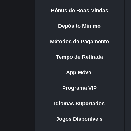
Bônus de Boas-Vindas
Live Craps
Lucky Crumbling
Mega Moolah
Side B
Crash
Book 
Depósito Mínimo
Evolution Gaming
Gamzix
Microgaming
Evolut
Roobet
Play’n
Métodos de Pagamento
Tempo de Retirada
App Móvel
Programa VIP
Idiomas Suportados
Jogos Disponíveis