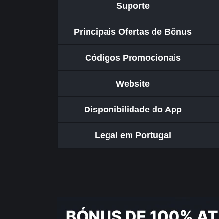
Suporte
Principais Ofertas de Bônus
Códigos Promocionais
Website
Disponibilidade do App
Legal em Portugal