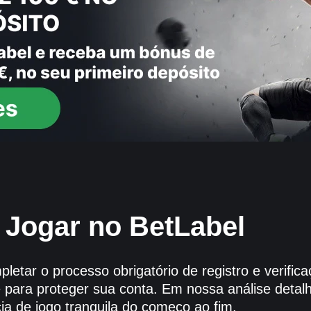
Jogar no BetLabel
tar o processo obrigatório de registro e verificaç
 e para proteger sua conta. Em nossa análise deta
ia de jogo tranquila do começo ao fim.