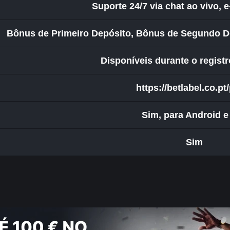
Suporte 24/7 via chat ao vivo, e
Bônus de Primeiro Depósito, Bônus de Segundo De
Disponíveis durante o registr
https://betlabel.co.pt/
Sim, para Android e
Sim