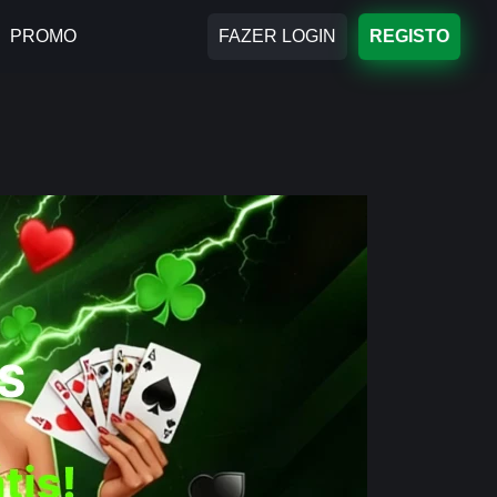
PROMO
FAZER LOGIN
REGISTO