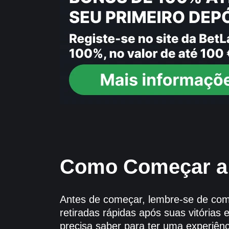
Como Começar a 
Antes de começar, lembre-se de comple
retiradas rápidas após suas vitórias
precisa saber para ter uma experiênc