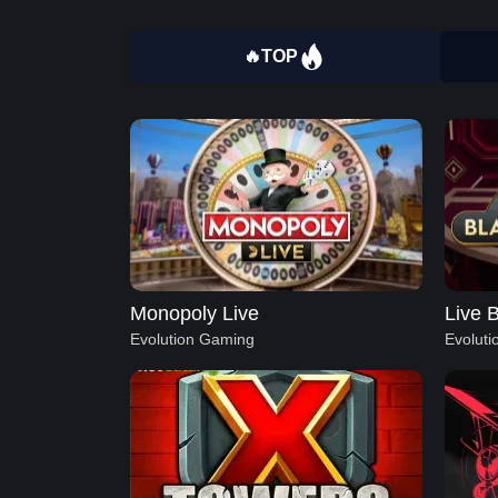
🔥TOP
Monopoly Live
Live 
Evolution Gaming
Evolut