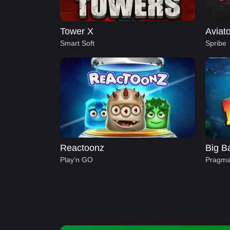
Tower X
Aviato
Smart Soft
Spribe
Reactoonz
Big B
Play’n GO
Pragmat