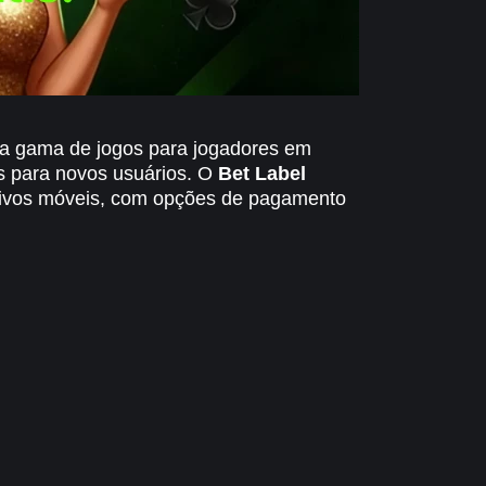
ta gama de jogos para jogadores em
s para novos usuários. O
Bet Label
sitivos móveis, com opções de pagamento