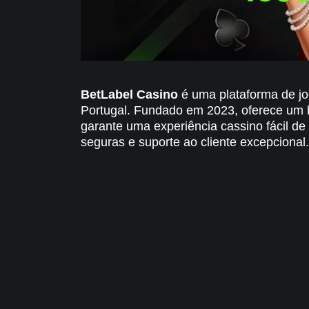
BetLabel Casino
é uma plataforma de jo
Portugal. Fundado em 2023, oferece um 
garante uma experiência cassino fácil de
seguras e suporte ao cliente excepcional.